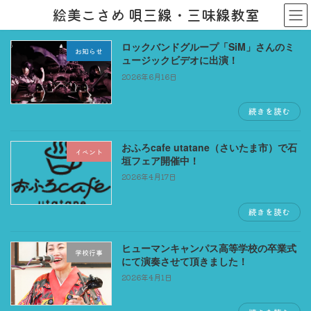
コ
ナ
絵美こさめ 唄三線・三味線教室
ン
ビ
テ
ゲ
ロックバンドグループ「SiM」さんのミ
ン
ー
お知らせ
ュージックビデオに出演！
ツ
シ
へ
ョ
2026年6月16日
ス
ン
キ
に
続きを読む
ッ
移
プ
動
おふろcafe utatane（さいたま市）で石
イベント
垣フェア開催中！
2026年4月17日
続きを読む
ヒューマンキャンパス高等学校の卒業式
学校行事
にて演奏させて頂きました！
2026年4月1日